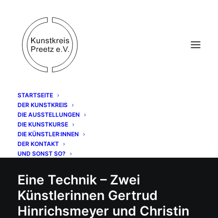
STARTSEITE
DER KUNSTKREIS
DIE AUSSTELLUNGEN
DIE KUNSTKURSE
HOLZSCHNITT
DIE KÜNSTLER:INNEN
DER KONTAKT
UND SONST SO?
Eine Technik – Zwei
Künstlerinnen Gertrud
Hinrichsmeyer und Christin